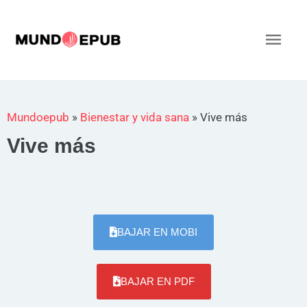
Ir
al
Men
contenido
princ
Mundoepub
»
Bienestar y vida sana
»
Vive más
Vive más
BAJAR EN MOBI
BAJAR EN PDF