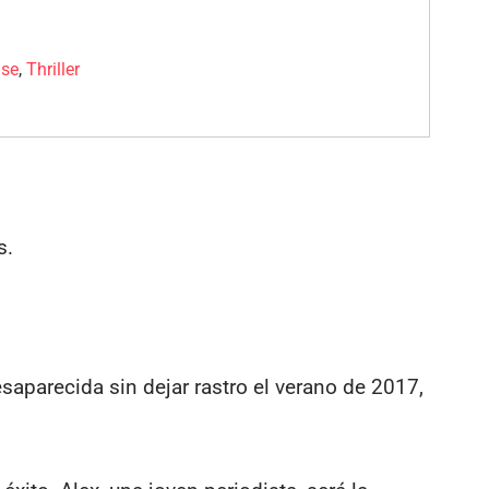
nse
,
Thriller
s.
esaparecida sin dejar rastro el verano de 2017,