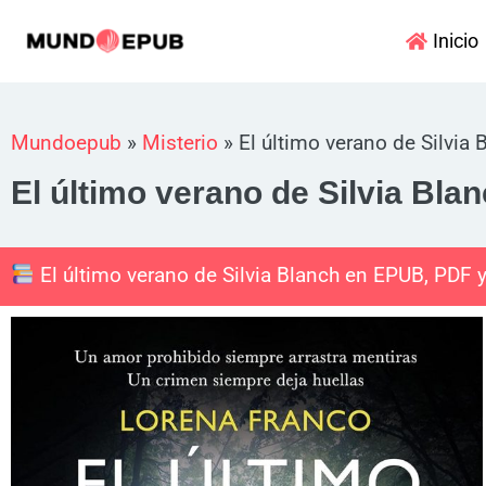
Ir
Inicio
al
contenido
Mundoepub
»
Misterio
»
El último verano de Silvia 
El último verano de Silvia Bla
El último verano de Silvia Blanch en EPUB, PDF 