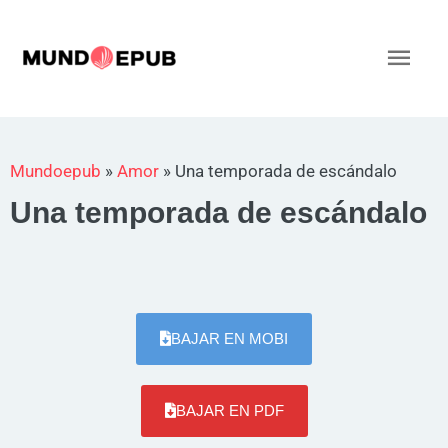
Ir
al
Men
contenido
princ
Mundoepub
»
Amor
»
Una temporada de escándalo
Una temporada de escándalo
BAJAR EN MOBI
BAJAR EN PDF