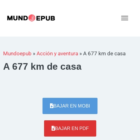
Ir
al
Men
contenido
princ
Mundoepub
»
Acción y aventura
»
A 677 km de casa
A 677 km de casa
BAJAR EN MOBI
BAJAR EN PDF