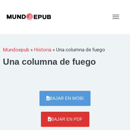
Ir
al
Men
contenido
princ
Mundoepub
»
Historia
»
Una columna de fuego
Una columna de fuego
BAJAR EN MOBI
BAJAR EN PDF