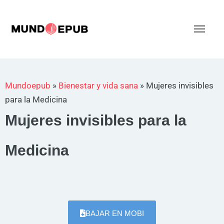
Ir
al
Men
contenido
princ
Mundoepub
»
Bienestar y vida sana
»
Mujeres invisibles
para la Medicina
Mujeres invisibles para la
Medicina
BAJAR EN MOBI