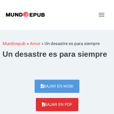
Ir
al
Men
contenido
princ
Mundoepub
»
Amor
»
Un desastre es para siempre
Un desastre es para siempre
BAJAR EN MOBI
BAJAR EN PDF