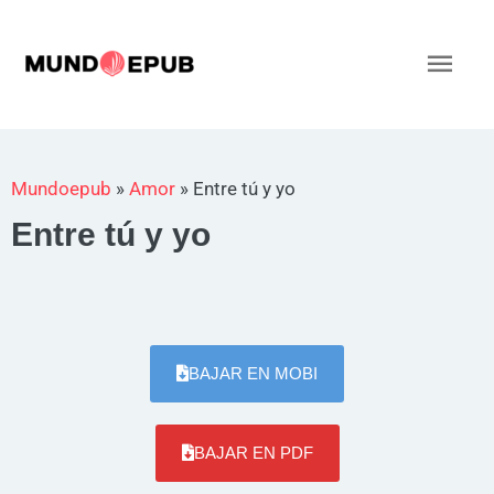
Ir
al
Men
contenido
princ
Mundoepub
»
Amor
»
Entre tú y yo
Entre tú y yo
BAJAR EN MOBI
BAJAR EN PDF