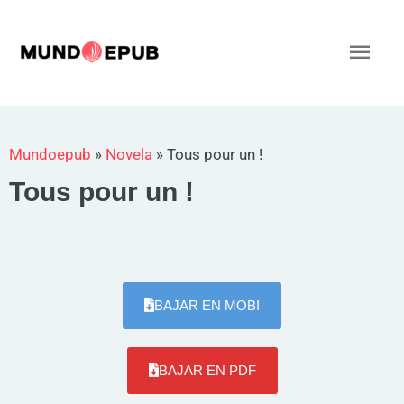
Ir
al
Men
contenido
princ
Mundoepub
»
Novela
»
Tous pour un !
Tous pour un !
BAJAR EN MOBI
BAJAR EN PDF