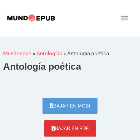
Ir
al
Men
contenido
princ
Mundoepub
»
Antologías
»
Antología poética
Antología poética
BAJAR EN MOBI
BAJAR EN PDF