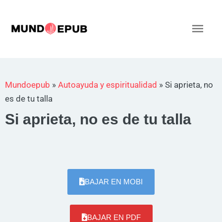
Ir
al
Men
contenido
princ
Mundoepub
»
Autoayuda y espiritualidad
»
Si aprieta, no
es de tu talla
Si aprieta, no es de tu talla
BAJAR EN MOBI
BAJAR EN PDF