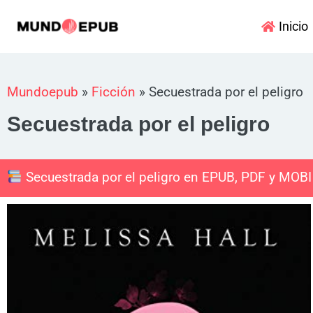
Ir
Inicio
al
contenido
Mundoepub
»
Ficción
»
Secuestrada por el peligro
Secuestrada por el peligro
Secuestrada por el peligro en EPUB, PDF y MOBI