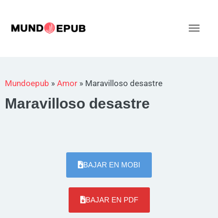
Ir
al
Men
contenido
princ
Mundoepub
»
Amor
»
Maravilloso desastre
Maravilloso desastre
BAJAR EN MOBI
BAJAR EN PDF