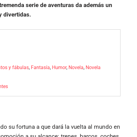
ta tremenda serie de aventuras da además un
 divertidas.
tos y fábulas
,
Fantasía
,
Humor
,
Novela
,
Novela
ntes
ado su fortuna a que dará la vuelta al mundo en
comoción a su alcance: trenes, barcos, coches,