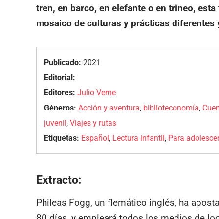
tren, en barco, en elefante o en trineo, es
mosaico de culturas y prácticas diferentes y
Publicado:
2021
Editorial:
Editores:
Julio Verne
Géneros:
Acción y aventura
,
biblioteconomía
,
Cuen
juvenil
,
Viajes y rutas
Etiquetas:
Español
,
Lectura infantil
,
Para adolesce
Extracto:
Phileas Fogg, un flemático inglés, ha apost
80 días, y empleará todos los medios de lo