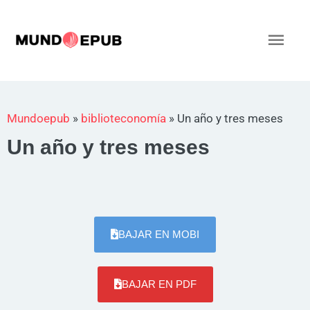
Ir
al
Men
contenido
princ
Mundoepub
»
biblioteconomía
»
Un año y tres meses
Un año y tres meses
BAJAR EN MOBI
BAJAR EN PDF