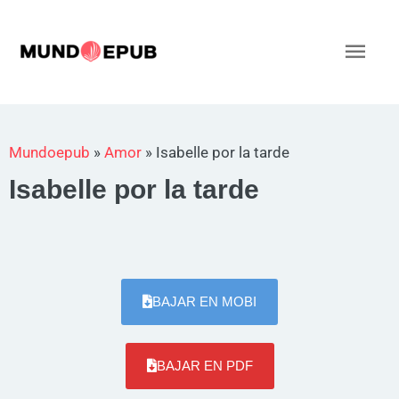
Ir
al
Men
contenido
princ
Mundoepub
»
Amor
»
Isabelle por la tarde
Isabelle por la tarde
BAJAR EN MOBI
BAJAR EN PDF