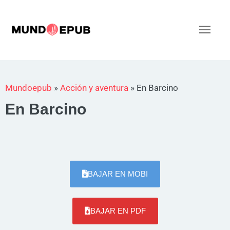
Ir
al
Men
contenido
princ
Mundoepub
»
Acción y aventura
»
En Barcino
En Barcino
BAJAR EN MOBI
BAJAR EN PDF