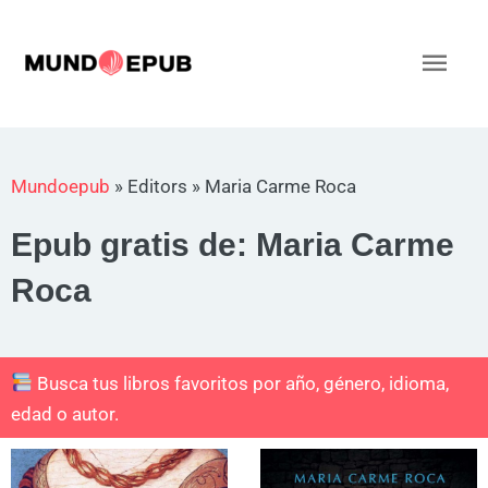
Ir
al
Men
contenido
princ
Mundoepub
»
Editors
»
Maria Carme Roca
Epub gratis de: Maria Carme
Roca
Busca tus libros favoritos por año, género, idioma,
edad o autor.