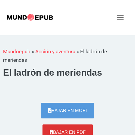
Ir
al
Men
contenido
princ
Mundoepub
»
Acción y aventura
»
El ladrón de
meriendas
El ladrón de meriendas
BAJAR EN MOBI
BAJAR EN PDF