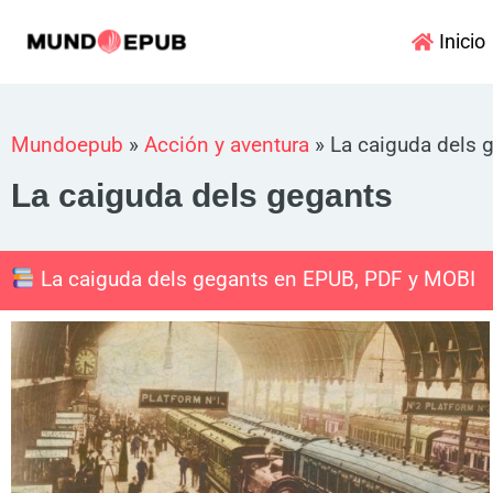
Ir
Inicio
al
contenido
Mundoepub
»
Acción y aventura
»
La caiguda dels 
La caiguda dels gegants
La caiguda dels gegants en EPUB, PDF y MOBI