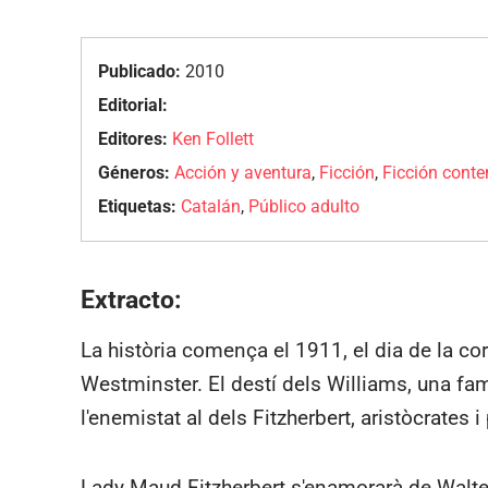
Publicado:
2010
Editorial:
Editores:
Ken Follett
Géneros:
Acción y aventura
,
Ficción
,
Ficción cont
Etiquetas:
Catalán
,
Público adulto
Extracto:
La història comença el 1911, el dia de la cor
Westminster. El destí dels Williams, una famí
l'enemistat al dels Fitzherbert, aristòcrates 
Lady Maud Fitzherbert s'enamorarà de Walter