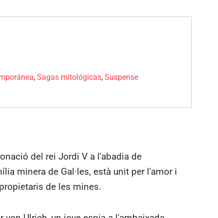
emporánea
,
Sagas mitológicas
,
Suspense
onació del rei Jordi V a l'abadia de
lia minera de Gal·les, està unit per l'amor i
i propietaris de les mines.
 von Ulrich, un jove espia a l'ambaixada