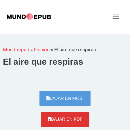
Ir
al
Men
contenido
princ
Mundoepub
»
Ficción
»
El aire que respiras
El aire que respiras
BAJAR EN MOBI
BAJAR EN PDF