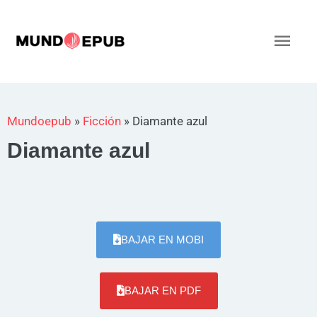
Ir
al
Men
contenido
princ
Mundoepub
»
Ficción
»
Diamante azul
Diamante azul
BAJAR EN MOBI
BAJAR EN PDF