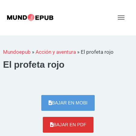
Ir
al
Men
contenido
princ
Mundoepub
»
Acción y aventura
»
El profeta rojo
El profeta rojo
BAJAR EN MOBI
BAJAR EN PDF