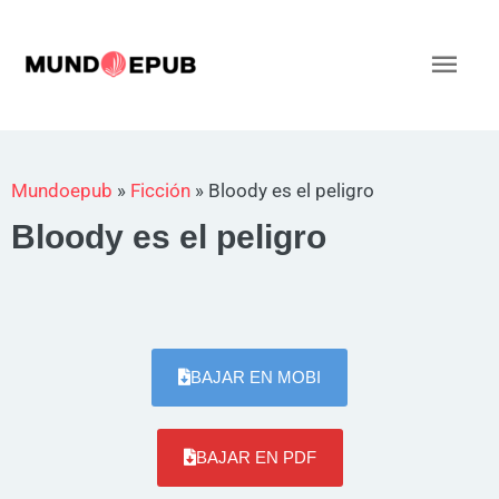
Ir
al
Men
contenido
princ
Mundoepub
»
Ficción
»
Bloody es el peligro
Bloody es el peligro
BAJAR EN MOBI
BAJAR EN PDF