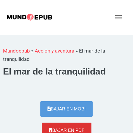
Ir
al
Men
contenido
princ
Mundoepub
»
Acción y aventura
»
El mar de la
tranquilidad
El mar de la tranquilidad
BAJAR EN MOBI
BAJAR EN PDF