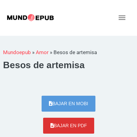
Ir
al
Men
contenido
princ
Mundoepub
»
Amor
»
Besos de artemisa
Besos de artemisa
BAJAR EN MOBI
BAJAR EN PDF