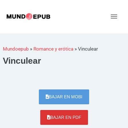
Ir
al
Men
contenido
princ
Mundoepub
»
Romance y erótica
»
Vinculear
Vinculear
BAJAR EN MOBI
BAJAR EN PDF