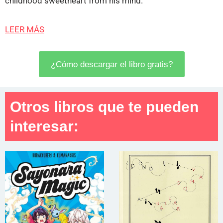
childhood sweetheart from his mind.
LEER MÁS
¿Cómo descargar el libro gratis?
Otros libros que te pueden
interesar: