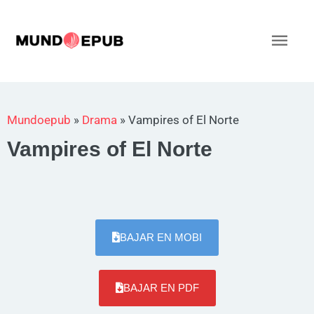
Ir
al
Men
contenido
princ
Mundoepub
»
Drama
»
Vampires of El Norte
Vampires of El Norte
BAJAR EN MOBI
BAJAR EN PDF