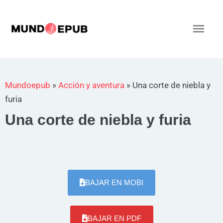
Ir
al
Men
contenido
princ
Mundoepub
»
Acción y aventura
»
Una corte de niebla y
furia
Una corte de niebla y furia
BAJAR EN MOBI
BAJAR EN PDF