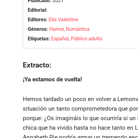
Publicado:
2021
Editorial:
Editores:
Ella Valentine
Géneros:
Humor
,
Romántica
Etiquetas:
Español
,
Público adulto
Extracto:
¡Ya estamos de vuelta!
Hemos tardado un poco en volver a Lemonvi
situación un tanto comprometedora que pond
porque: ¿Os imagináis lo que ocurriría si u
chica que ha vivido hasta no hace tanto en 
Annabeth Pie podría armar un tremendo escá