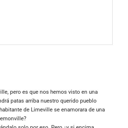
lle, pero es que nos hemos visto en una
rá patas arriba nuestro querido pueblo
n habitante de Limeville se enamorara de una
Lemonville?
ndalo solo por eso. Pero ¿y si encima