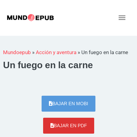
Ir
al
Men
contenido
princ
Mundoepub
»
Acción y aventura
»
Un fuego en la carne
Un fuego en la carne
BAJAR EN MOBI
BAJAR EN PDF