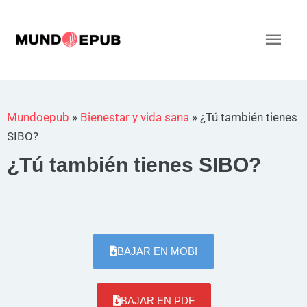
Ir
al
Men
contenido
princ
Mundoepub
»
Bienestar y vida sana
»
¿Tú también tienes
SIBO?
¿Tú también tienes SIBO?
BAJAR EN MOBI
BAJAR EN PDF