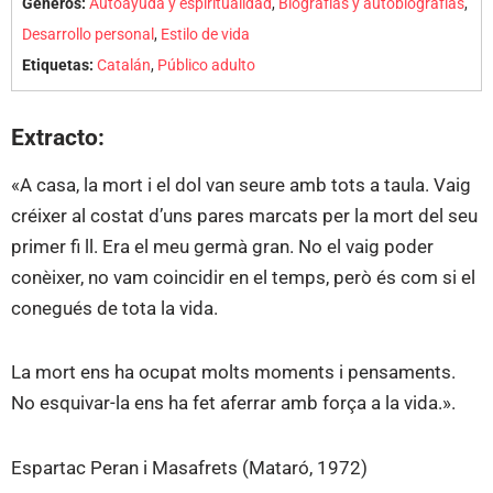
Géneros:
Autoayuda y espiritualidad
,
Biografías y autobiografías
,
Desarrollo personal
,
Estilo de vida
Etiquetas:
Catalán
,
Público adulto
Extracto:
«A casa, la mort i el dol van seure amb tots a taula. Vaig
créixer al costat d’uns pares marcats per la mort del seu
primer fi ll. Era el meu germà gran. No el vaig poder
conèixer, no vam coincidir en el temps, però és com si el
conegués de tota la vida.
La mort ens ha ocupat molts moments i pensaments.
No esquivar-la ens ha fet aferrar amb força a la vida.».
Espartac Peran i Masafrets (Mataró, 1972)