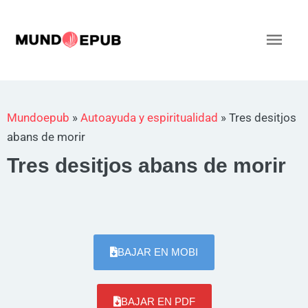
Ir
al
Men
contenido
princ
Mundoepub
»
Autoayuda y espiritualidad
»
Tres desitjos
abans de morir
Tres desitjos abans de morir
BAJAR EN MOBI
BAJAR EN PDF