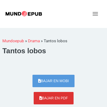
Ir
al
Men
contenido
princ
Mundoepub
»
Drama
»
Tantos lobos
Tantos lobos
BAJAR EN MOBI
BAJAR EN PDF