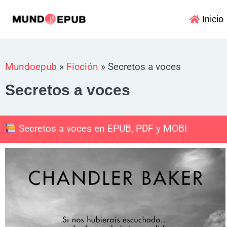
Ir
Inicio
al
contenido
Mundoepub
»
Ficción
»
Secretos a voces
Secretos a voces
Secretos a voces en EPUB, PDF y MOBI