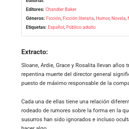
Editorial:
Editores:
Chandler Baker
Géneros:
Ficción
,
Ficción literaria
,
Humor
,
Novela
,
Etiquetas:
Español
,
Público adulto
Extracto:
Sloane, Ardie, Grace y Rosalita llevan años tr
repentina muerte del director general signif
puesto de máximo responsable de la compa
Cada una de ellas tiene una relación difere
rodeado de rumores sobre la forma en la que
susurros han sido ignorados e incluso ocul
hacer algo.