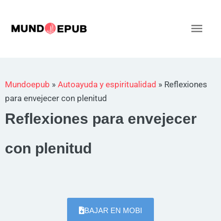
Ir
al
Men
contenido
princ
Mundoepub
»
Autoayuda y espiritualidad
»
Reflexiones
para envejecer con plenitud
Reflexiones para envejecer
con plenitud
BAJAR EN MOBI