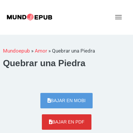
Ir
al
Men
contenido
princ
Mundoepub
»
Amor
»
Quebrar una Piedra
Quebrar una Piedra
BAJAR EN MOBI
BAJAR EN PDF