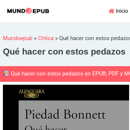
Ir
Inicio
al
contenido
Mundoepub
»
Critica
»
Qué hacer con estos pedazo
Qué hacer con estos pedazos
Qué hacer con estos pedazos en EPUB, PDF y M