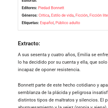
Editorial:
Editores:
Piedad Bonnett
Géneros:
Critica
,
Estilo de vida
,
Ficción
,
Ficción lite
Etiquetas:
Español
,
Público adulto
Extracto:
A sus sesenta y cuatro años, Emilia se enfr
lo ha decidido por su cuenta y ella, que solo
incapaz de oponer resistencia.
Bonnett parte de este hecho cotidiano y ap
semblanza de la plácida y peligrosa insatis
distintos tipos de maltratos y silencios. El
aburguesamiento y la vejez (propia y ajena)