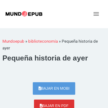
Ir
al
Men
contenido
princ
Mundoepub
»
biblioteconomía
»
Pequeña historia de
ayer
Pequeña historia de ayer
BAJAR EN MOBI
BAJAR EN PDF