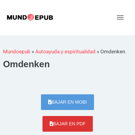
Ir
al
Men
contenido
princ
Mundoepub
»
Autoayuda y espiritualidad
»
Omdenken
Omdenken
BAJAR EN MOBI
BAJAR EN PDF