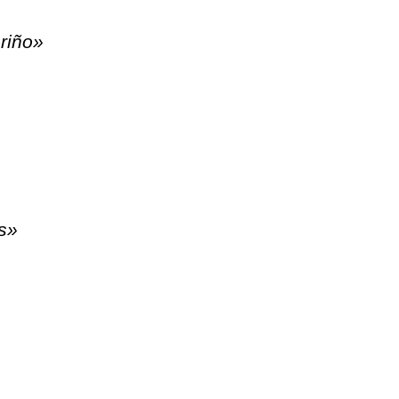
riño»
es»