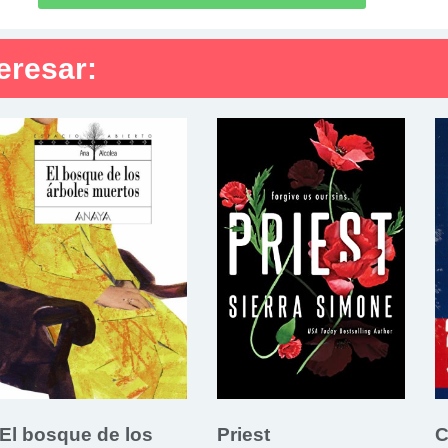
eresar:
El bosque de los
Priest
C