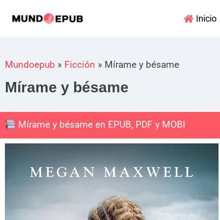
Ir
Inicio
al
contenido
Mundoepub
»
Ficción
»
Mírame y bésame
Mírame y bésame
Mírame y bésame en EPUB, PDF y MOBI