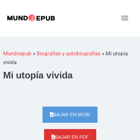
Ir
al
Men
contenido
princ
Mundoepub
»
Biografías y autobiografías
»
Mi utopía
vivida
Mi utopía vivida
BAJAR EN MOBI
BAJAR EN PDF