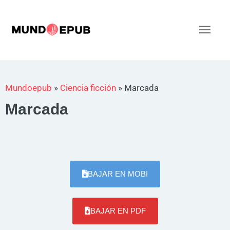
Ir
al
Men
contenido
princ
Mundoepub
»
Ciencia ficción
»
Marcada
Marcada
BAJAR EN MOBI
BAJAR EN PDF