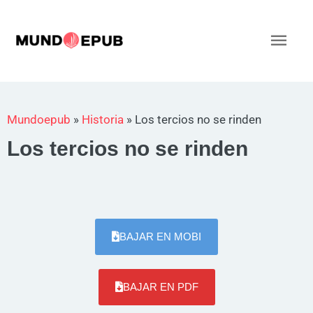
Ir
al
Men
contenido
princ
Mundoepub
»
Historia
»
Los tercios no se rinden
Los tercios no se rinden
BAJAR EN MOBI
BAJAR EN PDF