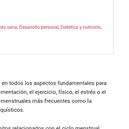
vida sana
,
Desarrollo personal
,
Dietética y nutrición
,
a en todos los aspectos fundamentales para
ntación, el ejercicio, físico, el estrés o el
s menstruales más frecuentes como la
quísticos.
os relacionados con el ciclo menstrual