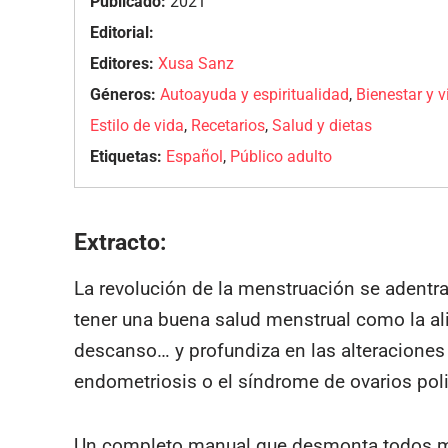
Publicado:
2021
Editorial:
Editores:
Xusa Sanz
Géneros:
Autoayuda y espiritualidad
,
Bienestar y 
Estilo de vida
,
Recetarios
,
Salud y dietas
Etiquetas:
Español
,
Público adulto
Extracto:
La revolución de la menstruación se adentr
tener una buena salud menstrual como la alime
descanso… y profundiza en las alteracione
endometriosis o el síndrome de ovarios poli
Un completo manual que desmonta todos mit