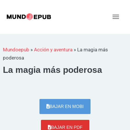
Ir
al
Men
contenido
princ
Mundoepub
»
Acción y aventura
»
La magia más
poderosa
La magia más poderosa
BAJAR EN MOBI
BAJAR EN PDF