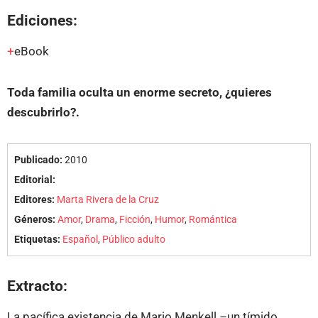
Ediciones:
eBook
Toda familia oculta un enorme secreto, ¿quieres
descubrirlo?.
Publicado:
2010
Editorial:
Editores:
Marta Rivera de la Cruz
Géneros:
Amor
,
Drama
,
Ficción
,
Humor
,
Romántica
Etiquetas:
Español
,
Público adulto
Extracto:
La pacífica existencia de Mario Menkell –un tímido