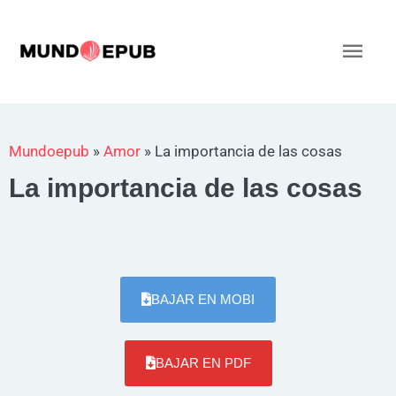
Ir
al
Men
contenido
princ
Mundoepub
»
Amor
»
La importancia de las cosas
La importancia de las cosas
BAJAR EN MOBI
BAJAR EN PDF