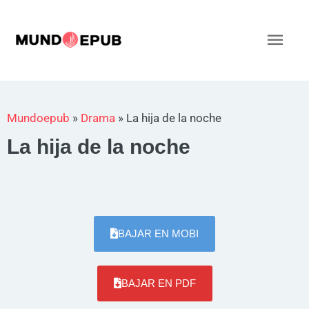
Ir
al
Men
contenido
princ
Mundoepub
»
Drama
»
La hija de la noche
La hija de la noche
BAJAR EN MOBI
BAJAR EN PDF