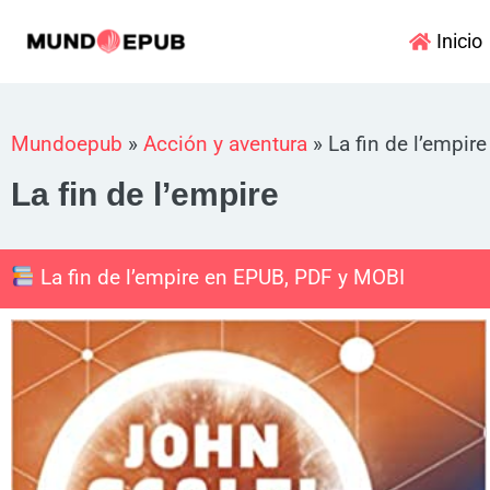
Ir
Inicio
al
contenido
Mundoepub
»
Acción y aventura
»
La fin de l’empire
La fin de l’empire
La fin de l’empire en EPUB, PDF y MOBI