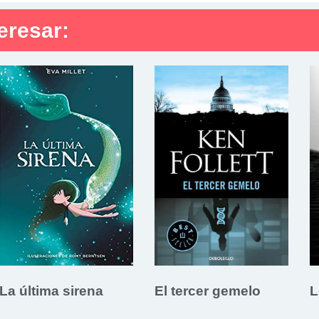
eresar:
La última sirena
El tercer gemelo
L