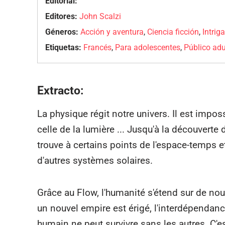
Editorial:
Editores:
John Scalzi
Géneros:
Acción y aventura
,
Ciencia ficción
,
Intrig
Etiquetas:
Francés
,
Para adolescentes
,
Público adu
Extracto:
La physique régit notre univers. Il est impos
celle de la lumière ... Jusqu'à la découvert
trouve à certains points de l'espace-temps e
d'autres systèmes solaires.
Grâce au Flow, l'humanité s'étend sur de nou
un nouvel empire est érigé, l'interdépendanc
humain ne peut survivre sans les autres. C'es