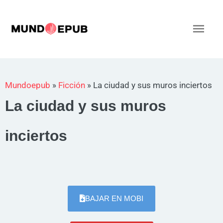
Ir
al
Men
contenido
princ
Mundoepub
»
Ficción
»
La ciudad y sus muros inciertos
La ciudad y sus muros
inciertos
BAJAR EN MOBI